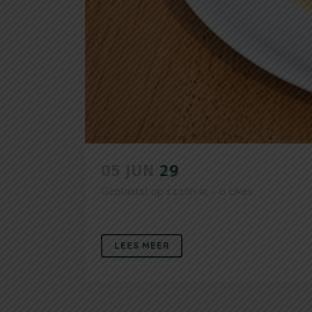
05 JUN
29
Geplaatst op 14:10h
in
0
Likes
LEES MEER