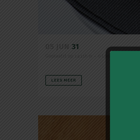
05 JUN
31
Geplaatst op 14:11h
in
0
Likes
LEES MEER