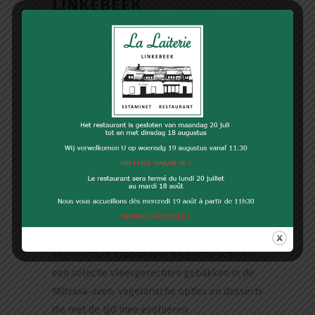
LINKEBEEK
Geplaatst op 13:05h
in
la-laiterie
door
Tanguy.Admin
0
Likes
Gevestigd in een karaktervol pand ten zuiden
van Brussel, nodigt La Laiterie u uit om te
genieten van een traditionele, authentieke en
royale keuken. Onze chef en zijn team stellen
een kaart voor met huisgemaakte gerechten,
bereid met verse en seizoensgebonden
producten.
U vindt er smakelijke voorgerechten,
brasserieklassiekers, verfijnd bereide
visgerechten, traditionele Belgische schotels,
een selectie vleesgerechten gebakken in de
Mibrasa-oven, vegetarische opties en desserts
die met de tijd mee evolueren.