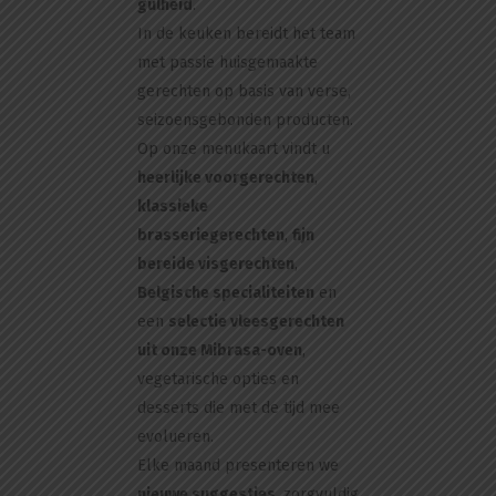
gulheid
.
In de keuken bereidt het team
met passie huisgemaakte
gerechten op basis van verse,
seizoensgebonden producten.
Op onze menukaart vindt u
heerlijke voorgerechten
,
klassieke
brasseriegerechten
,
fijn
bereide visgerechten
,
Belgische specialiteiten
en
een
selectie vleesgerechten
uit onze Mibrasa-oven
,
vegetarische opties en
desserts die met de tijd mee
evolueren.
Elke maand presenteren we
nieuwe suggesties
, zorgvuldig