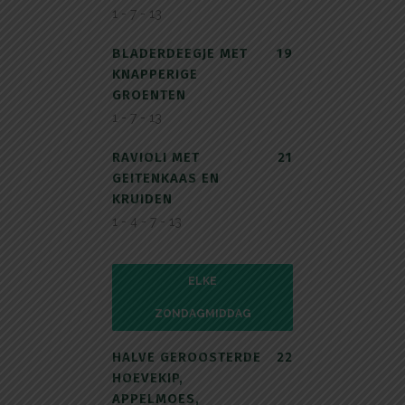
1 - 7 - 13
BLADERDEEGJE MET
19
KNAPPERIGE
GROENTEN
1 - 7 - 13
RAVIOLI MET
21
GEITENKAAS EN
KRUIDEN
1 - 4 - 7 - 13
ELKE
ELKE ZONDAGMIDDAG
ZONDAGMIDDAG
HALVE GEROOSTERDE
22
HOEVEKIP,
APPELMOES,