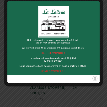
GEHAKTBALLETJES
19
OP LUIKSE WIJZE,
FRIETJES
1 - 2 - 4 - 7 - 13
VLEESBROOD,
22
STOEMP MET
GROENTEN VAN DE
DAG
1 - 4 - 7 - 13
VOL-AU-VENT VAN
23
KIP, RIJST
1 - 4 - 7 - 13
VLAAMSE STOVERIJ,
24
FRIETJES
2 - 7 - 13