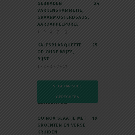
GEBRADEN
24
VARKENSHAMMETJE,
GRAANMOSTERDSAUS,
AARDAPPELPUREE
1 - 2 - 4 - 7 - 13
KALFSBLANQUETTE
25
OP OUDE WIJZE,
RIJST
1 - 2 - 4 - 7 - 13
VEGETARISCHE
VEGETARISCHE
GERECHTEN
GERECHTEN
QUINOA SLAATJE MET
19
GROENTEN EN VERSE
KRUIDEN