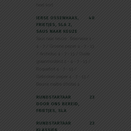
heel kort
IERSE OSSENHAAS,
40
FRIETJES, SLA 2,
SAUS NAAR KEUZE
Saus naar keuze : Béarnaise 1 -
4 - 7 / Groene peper 4 - 7 - 13
/ Archiduc 4 - 7 - 13 / Oude
graanmosterd 2 - 4 - 7 - 13 /
Roquefort 4 - 7 - 13 /
Gebroken peper 4 - 7 - 13 /
Beurre maître d’hôtel 4
RUNDSTARTAAR
23
DOOR ONS BEREID,
FRIETJES, SLA
RUNDSTARTAAR
23
KLASSIEK