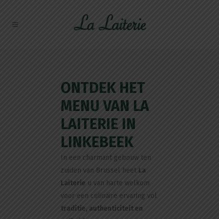
ONTDEK HET
MENU VAN LA
LAITERIE IN
LINKEBEEK
In een charmant gebouw ten
zuiden van Brussel heet
La
Laiterie
u van harte welkom
voor een culinaire ervaring vol
traditie, authenticiteit en