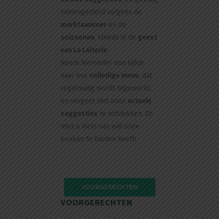
samengesteld volgens de
marktaanvoer
en de
seizoenen
, steeds in de
geest
van La Laiterie
.
Neem hieronder een kijkje
naar ons
volledige menu
, dat
regelmatig wordt bijgewerkt,
en vergeet niet onze
actuele
suggesties
te ontdekken. Zo
mist u niets van wat onze
keuken te bieden heeft!
VOORGERECHTEN
VOORGERECHTEN