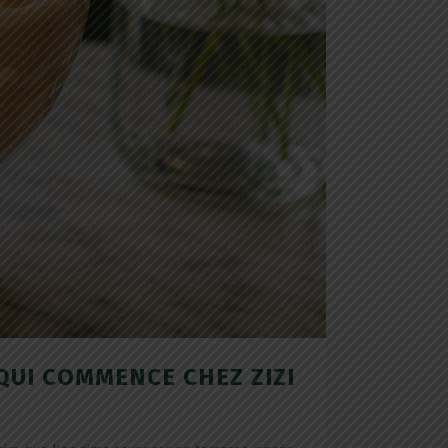
QUI COMMENCE CHEZ ZIZI